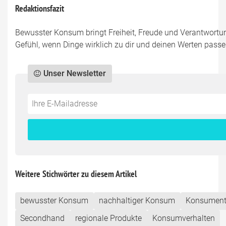
Redaktionsfazit
Bewusster Konsum bringt Freiheit, Freude und Verantwortung 
Gefühl, wenn Dinge wirklich zu dir und deinen Werten passen
Unser Newsletter
Do
*Ihre
not
E-
fill
Mailadresse:
this
field
Weitere Stichwörter zu diesem Artikel
bewusster Konsum
nachhaltiger Konsum
Konsument
Secondhand
regionale Produkte
Konsumverhalten