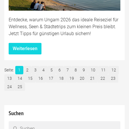
Entdecke, warum Ungarn 2026 das ideale Reiseziel für
Wellness, Seen & Städtetrips zum kleinen Preis bleibt.
Jetzt Tipps für günstigen Urlaub sichern!
Weiterlesen
1
2
3
4
5
6
7
8
9
10
11
12
13
14
15
16
17
18
19
20
21
22
23
24
25
Suchen