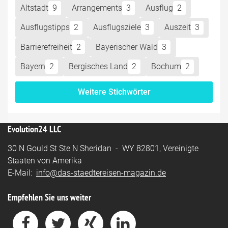
Altstadt
9
Arrangements
3
Ausflug
2
Ausflugstipps
2
Ausflugsziele
3
Auszeit
3
Barrierefreiheit
2
Bayerischer Wald
3
Bayern
2
Bergisches Land
2
Bochum
2
Weitere Stichwörter
Evolution24 LLC
30 N Gould St Ste N Sheridan - WY 82801, Vereinigte
Staaten von Amerika
E-Mail:
info@das-staedtereisen-magazin.de
Empfehlen Sie uns weiter