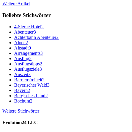
Weitere Artikel
Beliebte Stichwörter
4-Sterne Hotel
2
Abenteuer
3
Achterbahn Abenteuer
2
Alpen
2
Altstadt
9
Arrangements
3
Ausflug
2
Ausflugstipps
2
Ausflugsziele
3
Auszeit
3
Barrierefreiheit
2
Bayerischer Wald
3
Bayern
2
Bergisches Land
2
Bochum
2
Weitere Stichwörter
Evolution24 LLC