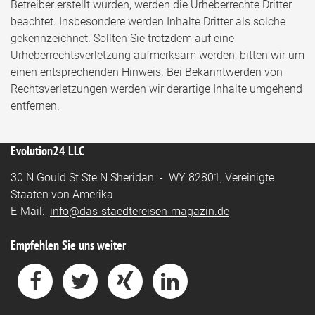
Betreiber erstellt wurden, werden die Urheberrechte Dritter
beachtet. Insbesondere werden Inhalte Dritter als solche
gekennzeichnet. Sollten Sie trotzdem auf eine
Urheberrechtsverletzung aufmerksam werden, bitten wir um
einen entsprechenden Hinweis. Bei Bekanntwerden von
Rechtsverletzungen werden wir derartige Inhalte umgehend
entfernen.
Evolution24 LLC
30 N Gould St Ste N Sheridan - WY 82801, Vereinigte
Staaten von Amerika
E-Mail:
info@das-staedtereisen-magazin.de
Empfehlen Sie uns weiter