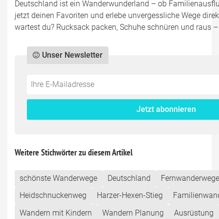
Deutschland ist ein Wanderwunderland – ob Familienausflu
jetzt deinen Favoriten und erlebe unvergessliche Wege direk
wartest du? Rucksack packen, Schuhe schnüren und raus – d
Unser Newsletter
Do
*Ihre
not
E-
fill
Mailadresse:
Jetzt abonnieren
this
field
Weitere Stichwörter zu diesem Artikel
schönste Wanderwege
Deutschland
Fernwanderweg
Heidschnuckenweg
Harzer-Hexen-Stieg
Familienwan
Wandern mit Kindern
Wandern Planung
Ausrüstung