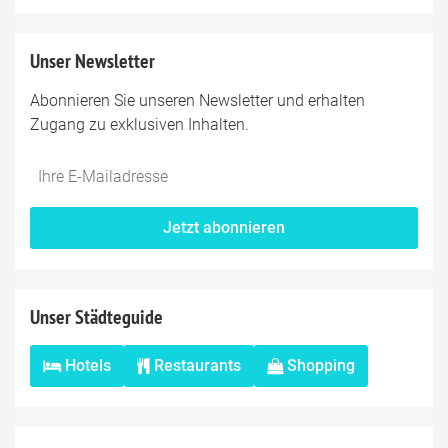
Unser Newsletter
Abonnieren Sie unseren Newsletter und erhalten
Zugang zu exklusiven Inhalten.
Do
*Ihre
not
E-
fill
Mailadresse:
Jetzt abonnieren
this
field
Unser Städteguide
Hotels
Restaurants
Shopping