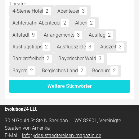
4-Sterne Hotel
2
Abenteuer
3
Achterbahn Abenteuer
2
Alpen
2
Altstadt
9
Arrangements
3
Ausflug
2
Ausflugstipps
2
Ausflugsziele
3
Auszeit
3
Barrierefreiheit
2
Bayerischer Wald
3
Bayern
2
Bergisches Land
2
Bochum
2
Weitere Stichwörter
Evolution24 LLC
30 N Gould St Ste N Sheridan - WY 82801, Vereinigte
Staaten von Amerika
E-Mail:
info@das-staedtereisen-magazin.de