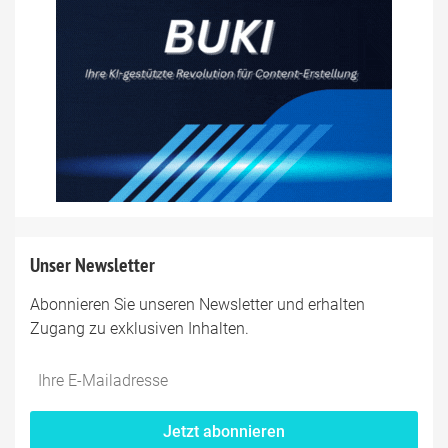
Unser Newsletter
Abonnieren Sie unseren Newsletter und erhalten
Zugang zu exklusiven Inhalten.
Do
*Ihre
not
E-
fill
Mailadresse:
Jetzt abonnieren
this