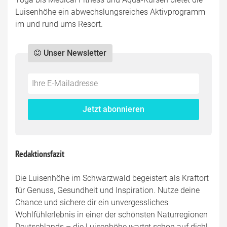
Luisenhöhe ein abwechslungsreiches Aktivprogramm
im und rund ums Resort.
Unser Newsletter
Do
*Ihre
not
E-
fill
Mailadresse:
Jetzt abonnieren
this
field
Redaktionsfazit
Die Luisenhöhe im Schwarzwald begeistert als Kraftort
für Genuss, Gesundheit und Inspiration. Nutze deine
Chance und sichere dir ein unvergessliches
Wohlfühlerlebnis in einer der schönsten Naturregionen
Deutschlands – die Luisenhöhe wartet schon auf dich!