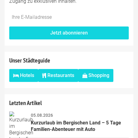
Zugang zu exklusiven Inhalten.
Do
*Ihre
not
E-
fill
Mailadresse:
Jetzt abonnieren
this
field
Unser Städteguide
Hotels
Restaurants
Shopping
Letzten Artikel
05.08.2026
Kurzurlaub im Bergischen Land – 5 Tage 
Familien-Abenteuer mit Auto