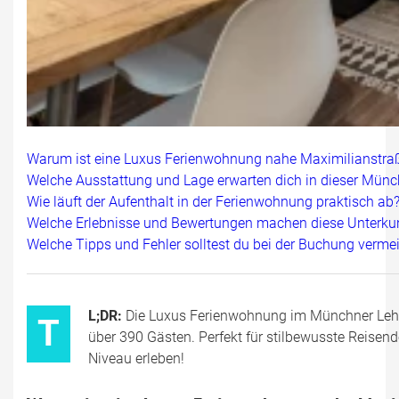
Warum ist eine Luxus Ferienwohnung nahe Maximilianstra
Welche Ausstattung und Lage erwarten dich in dieser Mü
Wie läuft der Aufenthalt in der Ferienwohnung praktisch ab
Welche Erlebnisse und Bewertungen machen diese Unterkun
Welche Tipps und Fehler solltest du bei der Buchung verme
L;DR:
Die Luxus Ferienwohnung im Münchner Lehel
T
über 390 Gästen. Perfekt für stilbewusste Reisend
Niveau erleben!