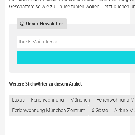
Geschäftsreise wie zu Hause fühlen wollen. Jetzt buchen un
Unser Newsletter
Do
*Ihre
not
E-
fill
Mailadresse:
this
field
Weitere Stichwörter zu diesem Artikel
Luxus
Ferienwohnung
München
Ferienwohnung Ma
Ferienwohnung München Zentrum
6 Gäste
Airbnb M