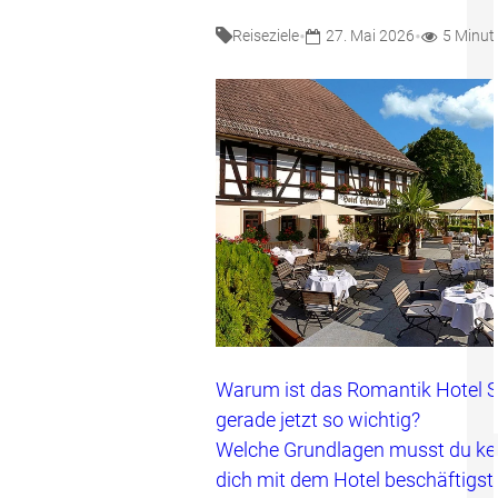
•
•
Reiseziele
27. Mai 2026
5 Minut
Warum ist das Romantik Hotel 
gerade jetzt so wichtig?
Welche Grundlagen musst du ke
dich mit dem Hotel beschäftigst