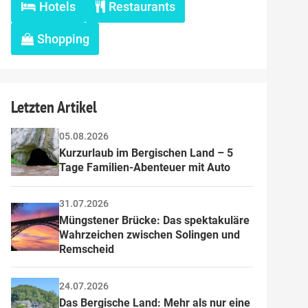
Hotels
Restaurants
Shopping
t Herz
ade, regionale
Letzten Artikel
eranstaltungen für
05.08.2026
Kurzurlaub im Bergischen Land – 5 
 du kennen,
Tage Familien-Abenteuer mit Auto
mantik Hotel
31.07.2026
?
Müngstener Brücke: Das spektakuläre 
Wahrzeichen zwischen Solingen und 
Remscheid
24.07.2026
Das Bergische Land: Mehr als nur eine 