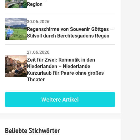
Region
30.06.2026
Regenschirme von Souvenir Göttges – 
Stilvoll durch Berchtesgadens Regen
ussvoll, Familiär
21.06.2026
eerane
Zeit für Zwei: Romantik in den 
Niederlanden – Niederlande 
Kurzurlaub für Paare ohne großes 
planst, solltest du
Theater
 ruhig – am Rand
schiedene
chnetes
Weitere Artikel
ol und eine eigene
rd Genuss gelebt
rieben.
Beliebte Stichwörter