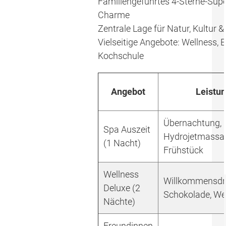
Familiengeführtes 4-Sterne-Supe
Charme
Zentrale Lage für Natur, Kultur &
Vielseitige Angebote: Wellness, E
Kochschule
Angebot
Leistu
Übernachtung,
Spa Auszeit
Hydrojetmassa
(1 Nacht)
Frühstück
Wellness
Willkommensdri
Deluxe (2
Schokolade, We
Nächte)
Freundinnen