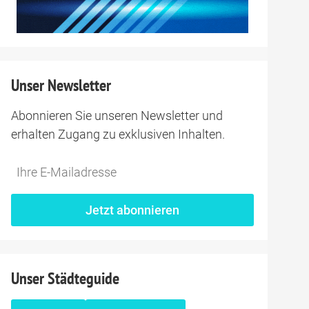
 so wichtig?
vereint stilvolle
it echtem Genuss,
Unser Newsletter
 regionalen
Abonnieren Sie unseren Newsletter und
t in
erhalten Zugang zu exklusiven Inhalten.
Do
*Ihre
 nach
not
E-
nbeschwertheit,
fill
Mailadresse:
Jetzt abonnieren
 Schwanefeld ist
this
hluftfaktor,
field
einer Prise
ltur. Wer will
Unser Städteguide
äumen, schlemmen,
isschen "Zuhause