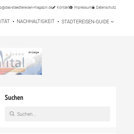
fo@das-staedtereisen-magazin.de
Kontakt
Impressum
Datenschutz
ITÄT
NACHHALTIGKEIT
STÄDTEREISEN-GUIDE
anefeld:
Suchen
 & Lebendig
Meerane