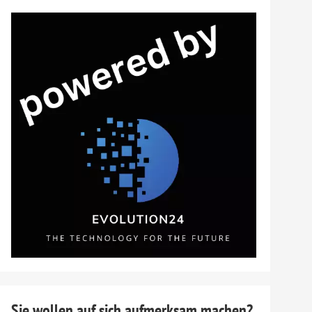
en
Schwanefeld
nnen, bevor du
?
Sie wollen auf sich aufmerksam machen?