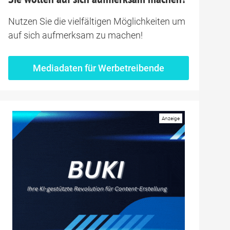
rlebnis praktisch
Nutzen Sie die vielfältigen Möglichkeiten um
ein Aufenthalt im
auf sich aufmerksam zu machen!
figsten – und wie
Mediadaten für Werbetreibende
tel Schwanefeld
gefühl, feiner
nd aktiven
e Genussmomente
iente mit echten
Feiern oder aktive
Hotel