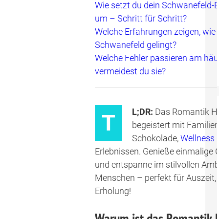
Wie setzt du dein Schwanefeld-E
um – Schritt für Schritt?
Welche Erfahrungen zeigen, wie 
Schwanefeld gelingt?
Welche Fehler passieren am häu
vermeidest du sie?
L;DR:
Das Romantik Ho
T
begeistert mit Familien
Schokolade,
Wellness
u
Erlebnissen. Genieße einmalig
und entspanne im stilvollen Amb
Menschen – perfekt für Auszeit, 
Erholung!
Warum ist das Romantik 