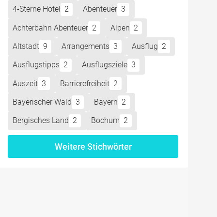
rior-Hotel mit
4-Sterne Hotel
2
Abenteuer
3
 Ausflüge
Achterbahn Abenteuer
2
Alpen
2
vents, Feiern,
Altstadt
9
Arrangements
3
Ausflug
2
Ausflugstipps
2
Ausflugsziele
3
Preis
Auszeit
3
Barrierefreiheit
2
ng
ab
Bayerischer Wald
3
Bayern
2
Bergisches Land
2
Bochum
2
203
ge,
€ p.P.
Weitere Stichwörter
nk,
399
llness
€ p.P.