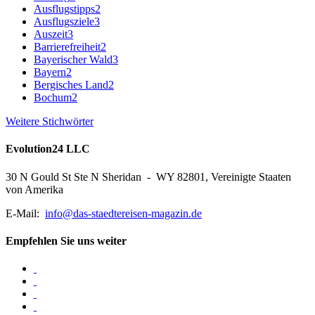
Ausflugstipps
2
Ausflugsziele
3
Auszeit
3
Barrierefreiheit
2
Bayerischer Wald
3
Bayern
2
Bergisches Land
2
Bochum
2
Weitere Stichwörter
Evolution24 LLC
30 N Gould St Ste N Sheridan - WY 82801, Vereinigte Staaten
von Amerika
E-Mail:
info@das-staedtereisen-magazin.de
Empfehlen Sie uns weiter