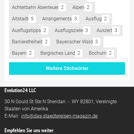
Achterbahn Abenteuer
2
Alpen
2
Altstadt
9
Arrangements
3
Ausflug
2
Ausflugstipps
2
Ausflugsziele
3
Auszeit
3
Barrierefreiheit
2
Bayerischer Wald
3
Bayern
2
Bergisches Land
2
Bochum
2
Weitere Stichwörter
Evolution24 LLC
30 N Gould St Ste N Sheridan - WY 82801, Vereinigte
Staaten von Amerika
E-Mail:
info@das-staedtereisen-magazin.de
Empfehlen Sie uns weiter