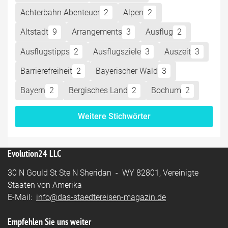
Achterbahn Abenteuer
2
Alpen
2
Altstadt
9
Arrangements
3
Ausflug
2
Ausflugstipps
2
Ausflugsziele
3
Auszeit
3
Barrierefreiheit
2
Bayerischer Wald
3
Bayern
2
Bergisches Land
2
Bochum
2
Weitere Stichwörter
Evolution24 LLC
30 N Gould St Ste N Sheridan - WY 82801, Vereinigte
Staaten von Amerika
E-Mail:
info@das-staedtereisen-magazin.de
Empfehlen Sie uns weiter