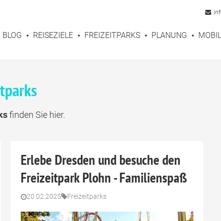
in
BLOG
REISEZIELE
FREIZEITPARKS
PLANUNG
MOBIL
itparks
ks
finden Sie hier.
Erlebe Dresden und besuche den
Freizeitpark Plohn - Familienspaß
20.02.2025
Freizeitparks