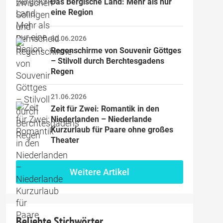
Das Bergische Land: Mehr als nur 
eine Region
30.06.2026
Regenschirme von Souvenir Göttges 
– Stilvoll durch Berchtesgadens 
Regen
21.06.2026
Zeit für Zwei: Romantik in den 
Niederlanden – Niederlande 
Kurzurlaub für Paare ohne großes 
Theater
Weitere Artikel
Beliebte Stichwörter