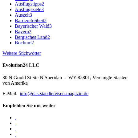
Ausflugstipps
2
Ausflugsziele
3
Auszeit
3
Barrierefreiheit
2
Bayerischer Wald
3
Bayern
2
Bergisches Land
2
Bochum
2
Weitere Stichwörter
Evolution24 LLC
30 N Gould St Ste N Sheridan - WY 82801, Vereinigte Staaten
von Amerika
E-Mail:
info@das-staedtereisen-magazin.de
Empfehlen Sie uns weiter