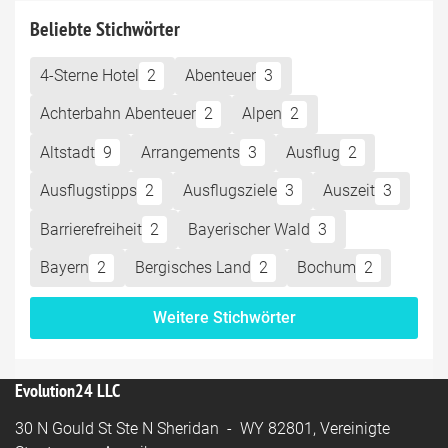
Beliebte Stichwörter
4-Sterne Hotel
2
Abenteuer
3
Achterbahn Abenteuer
2
Alpen
2
Altstadt
9
Arrangements
3
Ausflug
2
Ausflugstipps
2
Ausflugsziele
3
Auszeit
3
Barrierefreiheit
2
Bayerischer Wald
3
Bayern
2
Bergisches Land
2
Bochum
2
Weitere Stichwörter
Evolution24 LLC
30 N Gould St Ste N Sheridan - WY 82801, Vereinigte