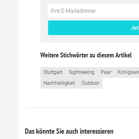
Do
*Ihre
not
E-
fill
Mailadresse:
Jet
this
field
Weitere Stichwörter zu diesem Artikel
Stuttgart
Sightseeing
Paar
Königswin
Nachhaltigkeit
Outdoor
Das könnte Sie auch interessieren