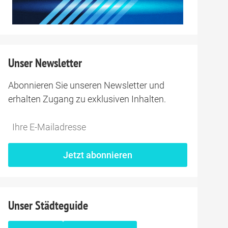
Unser Newsletter
Abonnieren Sie unseren Newsletter und
erhalten Zugang zu exklusiven Inhalten.
Do
*Ihre
not
E-
fill
Mailadresse:
Jetzt abonnieren
this
field
Unser Städteguide