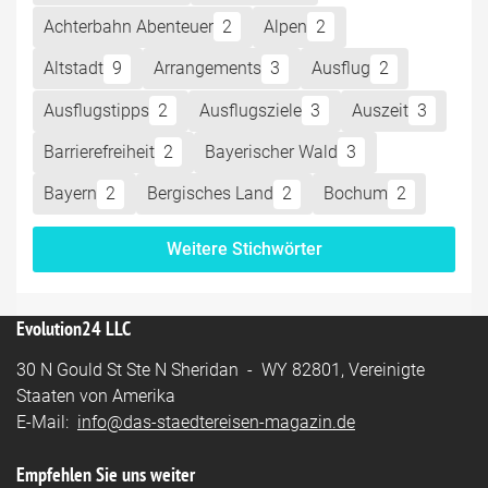
Achterbahn Abenteuer
2
Alpen
2
Altstadt
9
Arrangements
3
Ausflug
2
Ausflugstipps
2
Ausflugsziele
3
Auszeit
3
Barrierefreiheit
2
Bayerischer Wald
3
Bayern
2
Bergisches Land
2
Bochum
2
Weitere Stichwörter
Evolution24 LLC
30 N Gould St Ste N Sheridan - WY 82801, Vereinigte
Staaten von Amerika
E-Mail:
info@das-staedtereisen-magazin.de
Empfehlen Sie uns weiter