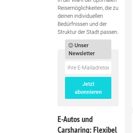
Reisemöglichkeiten, die zu
deinen individuellen
Bedürfnissen und der
Struktur der Stadt passen.
Unser
Newsletter
Do
*Ihre
not
E-
fill
Mailadresse:
Jetzt
this
abonnieren
field
E-Autos und
Carsharing: Flexibel