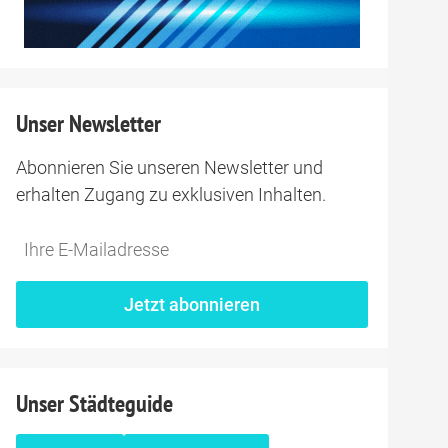
Unser Newsletter
Abonnieren Sie unseren Newsletter und
erhalten Zugang zu exklusiven Inhalten.
Do
*Ihre
not
E-
fill
Mailadresse:
Jetzt abonnieren
this
field
Unser Städteguide