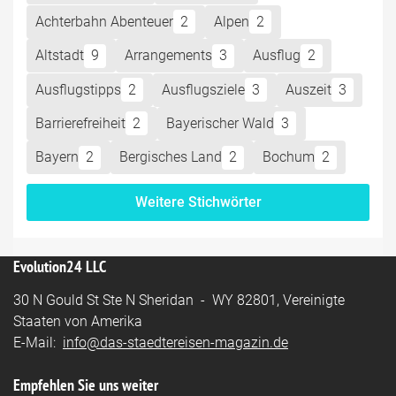
Achterbahn Abenteuer
2
Alpen
2
Altstadt
9
Arrangements
3
Ausflug
2
Ausflugstipps
2
Ausflugsziele
3
Auszeit
3
Barrierefreiheit
2
Bayerischer Wald
3
Bayern
2
Bergisches Land
2
Bochum
2
Weitere Stichwörter
Evolution24 LLC
30 N Gould St Ste N Sheridan - WY 82801, Vereinigte
Staaten von Amerika
E-Mail:
info@das-staedtereisen-magazin.de
Empfehlen Sie uns weiter